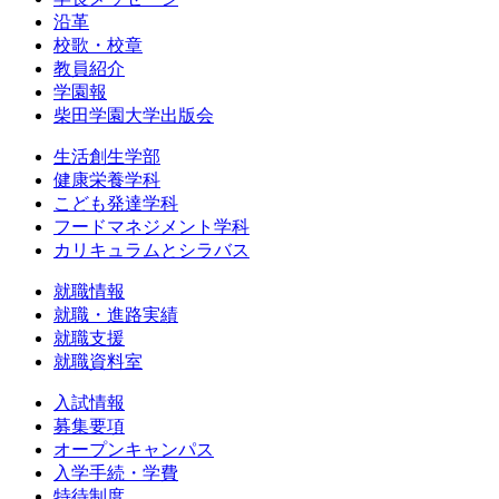
沿革
校歌・校章
教員紹介
学園報
柴田学園大学出版会
生活創生学部
健康栄養学科
こども発達学科
フードマネジメント学科
カリキュラムとシラバス
就職情報
就職・進路実績
就職支援
就職資料室
入試情報
募集要項
オープンキャンパス
入学手続・学費
特待制度