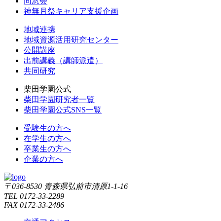
同窓会
神無月祭キャリア支援企画
地域連携
地域資源活用研究センター
公開講座
出前講義（講師派遣）
共同研究
柴田学園公式
柴田学園研究者一覧
柴田学園公式SNS一覧
受験生の方へ
在学生の方へ
卒業生の方へ
企業の方へ
〒036-8530 青森県弘前市清原1-1-16
TEL 0172-33-2289
FAX 0172-33-2486