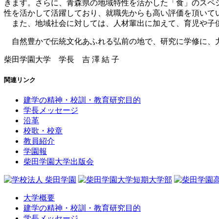
きます。さらに、青森県の地域特性を活かした「食」のスペ
性を活かして活躍しており、就職先からも高い評価を頂いて
また、地域社会に対しては、人材輩出に加えて、育児や子供
自然豊かで伝統文化あふれる弘前の地で、研究に学修に、力
柴田学園大学 学長 吉 澤 結 子
関連リンク
建学の精神・校訓・教育研究目的
学長メッセージ
沿革
校歌・校章
教員紹介
学園報
柴田学園大学出版会
大学概要
建学の精神・校訓・教育研究目的
学長メッセージ