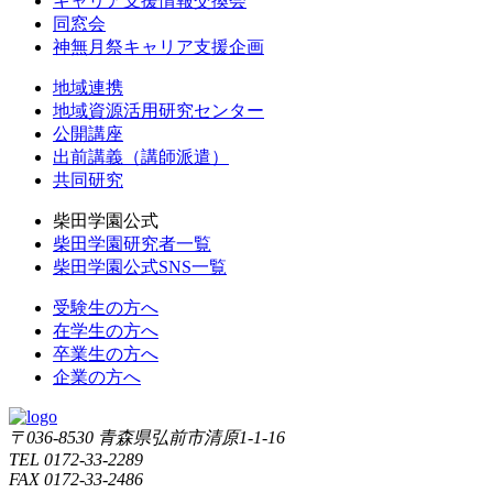
キャリア支援情報交換会
同窓会
神無月祭キャリア支援企画
地域連携
地域資源活用研究センター
公開講座
出前講義（講師派遣）
共同研究
柴田学園公式
柴田学園研究者一覧
柴田学園公式SNS一覧
受験生の方へ
在学生の方へ
卒業生の方へ
企業の方へ
〒036-8530 青森県弘前市清原1-1-16
TEL 0172-33-2289
FAX 0172-33-2486