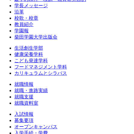
学長メッセージ
沿革
校歌・校章
教員紹介
学園報
柴田学園大学出版会
生活創生学部
健康栄養学科
こども発達学科
フードマネジメント学科
カリキュラムとシラバス
就職情報
就職・進路実績
就職支援
就職資料室
入試情報
募集要項
オープンキャンパス
入学手続・学費