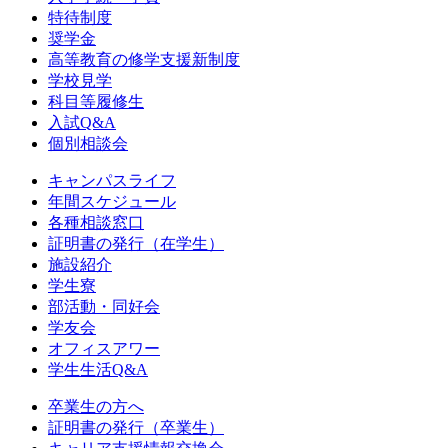
特待制度
奨学金
高等教育の修学支援新制度
学校見学
科目等履修生
入試Q&A
個別相談会
キャンパスライフ
年間スケジュール
各種相談窓口
証明書の発行（在学生）
施設紹介
学生寮
部活動・同好会
学友会
オフィスアワー
学生生活Q&A
卒業生の方へ
証明書の発行（卒業生）