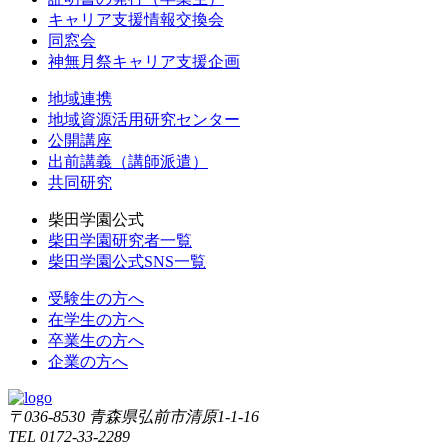
キャリア支援情報交換会
同窓会
神無月祭キャリア支援企画
地域連携
地域資源活用研究センター
公開講座
出前講義（講師派遣）
共同研究
柴田学園公式
柴田学園研究者一覧
柴田学園公式SNS一覧
受験生の方へ
在学生の方へ
卒業生の方へ
企業の方へ
〒036-8530 青森県弘前市清原1-1-16
TEL 0172-33-2289