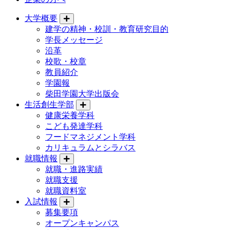
大学概要
建学の精神・校訓・教育研究目的
学長メッセージ
沿革
校歌・校章
教員紹介
学園報
柴田学園大学出版会
生活創生学部
健康栄養学科
こども発達学科
フードマネジメント学科
カリキュラムとシラバス
就職情報
就職・進路実績
就職支援
就職資料室
入試情報
募集要項
オープンキャンパス