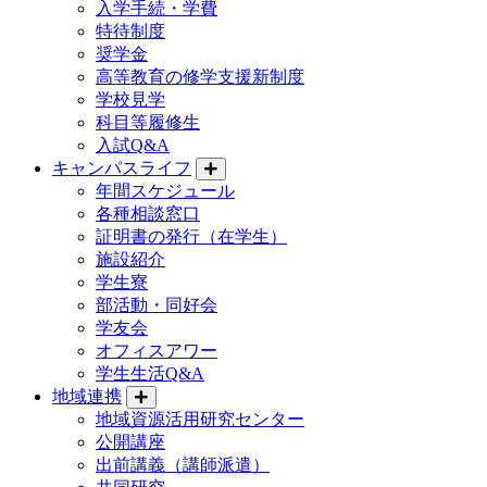
入学手続・学費
特待制度
奨学金
高等教育の修学支援新制度
学校見学
科目等履修生
入試Q&A
キャンパスライフ
年間スケジュール
各種相談窓口
証明書の発行（在学生）
施設紹介
学生寮
部活動・同好会
学友会
オフィスアワー
学生生活Q&A
地域連携
地域資源活用研究センター
公開講座
出前講義（講師派遣）