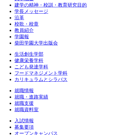
建学の精神・校訓・教育研究目的
学長メッセージ
沿革
校歌・校章
教員紹介
学園報
柴田学園大学出版会
生活創生学部
健康栄養学科
こども発達学科
フードマネジメント学科
カリキュラムとシラバス
就職情報
就職・進路実績
就職支援
就職資料室
入試情報
募集要項
オープンキャンパス