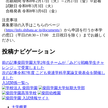
出願期間 令和8年2月17日（火）～2月27日（金）※必着
試験日 令和8年3月3日（火）
合格発表 令和8年3月6日（金）
注意事項
募集要項の入手はこちらのページ
（
https://info.shibata.ac.jp/documents/
）から申請を行うか本学
の窓口（平日の8:30～17:00 土日祝日を除く）までお越しく
ださい。
投稿ナビゲーション
前の記事
柴田学園大学2年生チームが「みどり戦略学生チャ
レンジ」で受賞しました
次の記事
令和7年度 こども発達学科卒業論文発表会を開催し
ました
入試関係一覧へ
大学概要