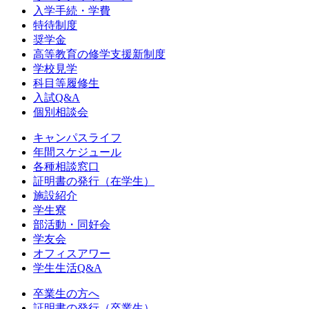
入学手続・学費
特待制度
奨学金
高等教育の修学支援新制度
学校見学
科目等履修生
入試Q&A
個別相談会
キャンパスライフ
年間スケジュール
各種相談窓口
証明書の発行（在学生）
施設紹介
学生寮
部活動・同好会
学友会
オフィスアワー
学生生活Q&A
卒業生の方へ
証明書の発行（卒業生）