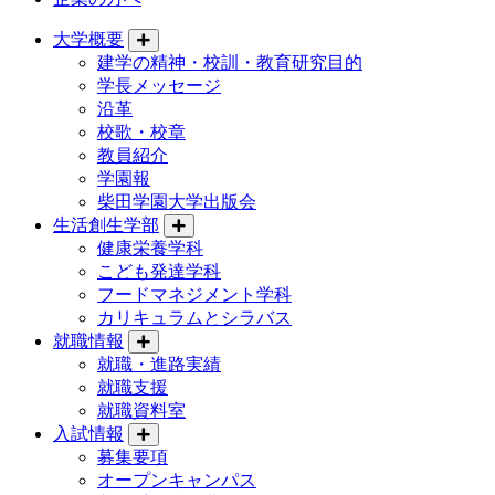
大学概要
建学の精神・校訓・教育研究目的
学長メッセージ
沿革
校歌・校章
教員紹介
学園報
柴田学園大学出版会
生活創生学部
健康栄養学科
こども発達学科
フードマネジメント学科
カリキュラムとシラバス
就職情報
就職・進路実績
就職支援
就職資料室
入試情報
募集要項
オープンキャンパス