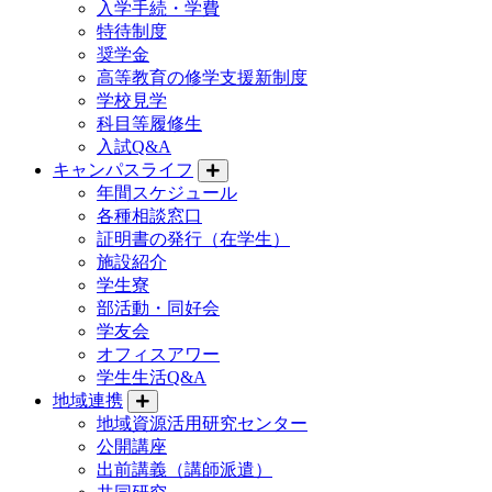
入学手続・学費
特待制度
奨学金
高等教育の修学支援新制度
学校見学
科目等履修生
入試Q&A
キャンパスライフ
年間スケジュール
各種相談窓口
証明書の発行（在学生）
施設紹介
学生寮
部活動・同好会
学友会
オフィスアワー
学生生活Q&A
地域連携
地域資源活用研究センター
公開講座
出前講義（講師派遣）