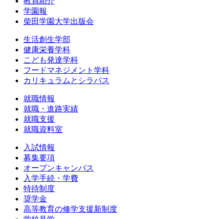
教員紹介
学園報
柴田学園大学出版会
生活創生学部
健康栄養学科
こども発達学科
フードマネジメント学科
カリキュラムとシラバス
就職情報
就職・進路実績
就職支援
就職資料室
入試情報
募集要項
オープンキャンパス
入学手続・学費
特待制度
奨学金
高等教育の修学支援新制度