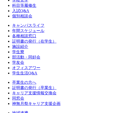
学校見学
科目等履修生
入試Q&A
個別相談会
キャンパスライフ
年間スケジュール
各種相談窓口
証明書の発行（在学生）
施設紹介
学生寮
部活動・同好会
学友会
オフィスアワー
学生生活Q&A
卒業生の方へ
証明書の発行（卒業生）
キャリア支援情報交換会
同窓会
神無月祭キャリア支援企画
地域連携