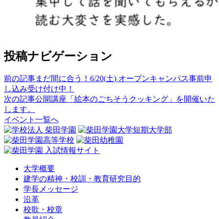
投稿ナビゲーション
前の記事
まだ間に合う！6/20(土) オープンキャンパス事前申
し込み受け付け中！
次の記事
公開講座「絵本のごちそうクッキング」を開催いた
します。
イベント一覧へ
大学概要
建学の精神・校訓・教育研究目的
学長メッセージ
沿革
校歌・校章