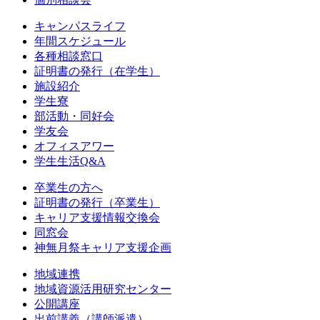
キャンパスライフ
年間スケジュール
各種相談窓口
証明書の発行（在学生）
施設紹介
学生寮
部活動・同好会
学友会
オフィスアワー
学生生活Q&A
卒業生の方へ
証明書の発行（卒業生）
キャリア支援情報交換会
同窓会
神無月祭キャリア支援企画
地域連携
地域資源活用研究センター
公開講座
出前講義（講師派遣）