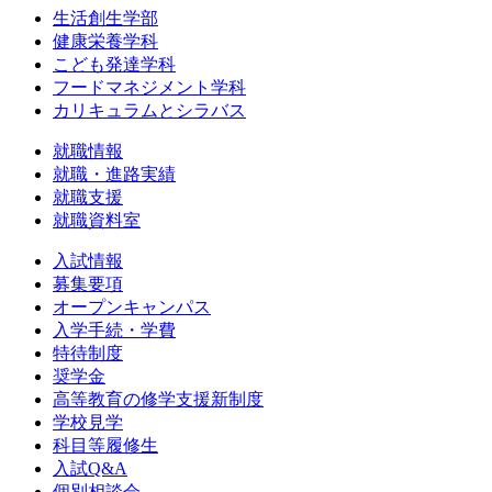
生活創生学部
健康栄養学科
こども発達学科
フードマネジメント学科
カリキュラムとシラバス
就職情報
就職・進路実績
就職支援
就職資料室
入試情報
募集要項
オープンキャンパス
入学手続・学費
特待制度
奨学金
高等教育の修学支援新制度
学校見学
科目等履修生
入試Q&A
個別相談会