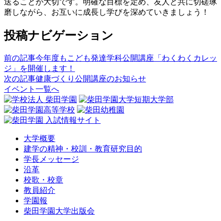
送ることが大切です。明確な目標を定め、友人と共に切磋琢
磨しながら、お互いに成長し学びを深めていきましょう！
投稿ナビゲーション
前の記事
今年度もこども発達学科公開講座「わくわくカレッ
ジ」を開催します！
次の記事
健康づくり公開講座のお知らせ
イベント一覧へ
大学概要
建学の精神・校訓・教育研究目的
学長メッセージ
沿革
校歌・校章
教員紹介
学園報
柴田学園大学出版会