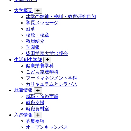
大学概要
建学の精神・校訓・教育研究目的
学長メッセージ
沿革
校歌・校章
教員紹介
学園報
柴田学園大学出版会
生活創生学部
健康栄養学科
こども発達学科
フードマネジメント学科
カリキュラムとシラバス
就職情報
就職・進路実績
就職支援
就職資料室
入試情報
募集要項
オープンキャンパス