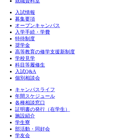
就職資料室
入試情報
募集要項
オープンキャンパス
入学手続・学費
特待制度
奨学金
高等教育の修学支援新制度
学校見学
科目等履修生
入試Q&A
個別相談会
キャンパスライフ
年間スケジュール
各種相談窓口
証明書の発行（在学生）
施設紹介
学生寮
部活動・同好会
学友会