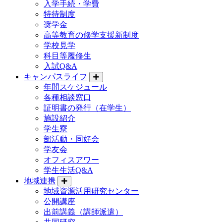
入学手続・学費
特待制度
奨学金
高等教育の修学支援新制度
学校見学
科目等履修生
入試Q&A
キャンパスライフ
年間スケジュール
各種相談窓口
証明書の発行（在学生）
施設紹介
学生寮
部活動・同好会
学友会
オフィスアワー
学生生活Q&A
地域連携
地域資源活用研究センター
公開講座
出前講義（講師派遣）