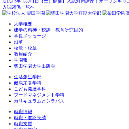
次の記事
【8月1日（土）開催】入試対策講座！オープンキャ
入試関係一覧へ
大学概要
建学の精神・校訓・教育研究目的
学長メッセージ
沿革
校歌・校章
教員紹介
学園報
柴田学園大学出版会
生活創生学部
健康栄養学科
こども発達学科
フードマネジメント学科
カリキュラムとシラバス
就職情報
就職・進路実績
就職支援