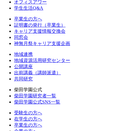
オフィスアワー
学生生活Q&A
卒業生の方へ
証明書の発行（卒業生）
キャリア支援情報交換会
同窓会
神無月祭キャリア支援企画
地域連携
地域資源活用研究センター
公開講座
出前講義（講師派遣）
共同研究
柴田学園公式
柴田学園研究者一覧
柴田学園公式SNS一覧
受験生の方へ
在学生の方へ
卒業生の方へ