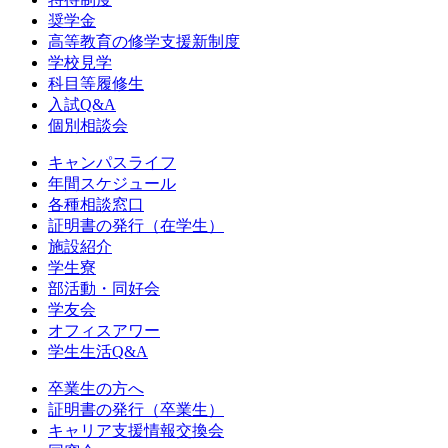
奨学金
高等教育の修学支援新制度
学校見学
科目等履修生
入試Q&A
個別相談会
キャンパスライフ
年間スケジュール
各種相談窓口
証明書の発行（在学生）
施設紹介
学生寮
部活動・同好会
学友会
オフィスアワー
学生生活Q&A
卒業生の方へ
証明書の発行（卒業生）
キャリア支援情報交換会