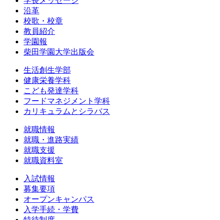
学長メッセージ
沿革
校歌・校章
教員紹介
学園報
柴田学園大学出版会
生活創生学部
健康栄養学科
こども発達学科
フードマネジメント学科
カリキュラムとシラバス
就職情報
就職・進路実績
就職支援
就職資料室
入試情報
募集要項
オープンキャンパス
入学手続・学費
特待制度