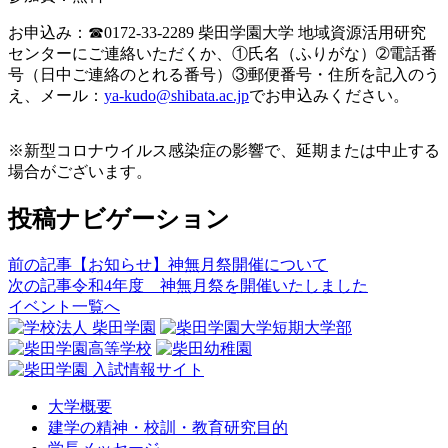
お申込み：☎0172-33-2289 柴田学園大学 地域資源活用研究
センターにご連絡いただくか、①氏名（ふりがな）➁電話番
号（日中ご連絡のとれる番号）③郵便番号・住所を記入のう
え、メール：
ya-kudo@shibata.ac.jp
でお申込みください。
※新型コロナウイルス感染症の影響で、延期または中止する
場合がございます。
投稿ナビゲーション
前の記事
【お知らせ】神無月祭開催について
次の記事
令和4年度 神無月祭を開催いたしました
イベント一覧へ
大学概要
建学の精神・校訓・教育研究目的