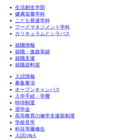
生活創生学部
健康栄養学科
こども発達学科
フードマネジメント学科
カリキュラムとシラバス
就職情報
就職・進路実績
就職支援
就職資料室
入試情報
募集要項
オープンキャンパス
入学手続・学費
特待制度
奨学金
高等教育の修学支援新制度
学校見学
科目等履修生
入試Q&A