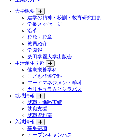
大学概要
建学の精神・校訓・教育研究目的
学長メッセージ
沿革
校歌・校章
教員紹介
学園報
柴田学園大学出版会
生活創生学部
健康栄養学科
こども発達学科
フードマネジメント学科
カリキュラムとシラバス
就職情報
就職・進路実績
就職支援
就職資料室
入試情報
募集要項
オープンキャンパス