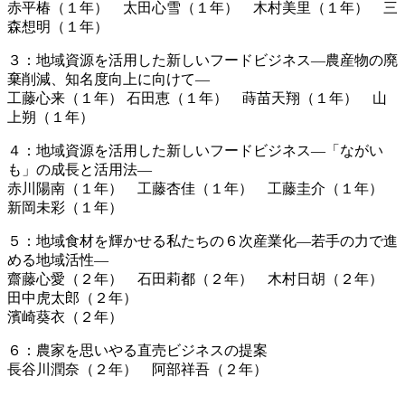
赤平椿（１年） 太田心雪（１年） 木村美里（１年） 三
森想明（１年）
３：地域資源を活用した新しいフードビジネス―農産物の廃
棄削減、知名度向上に向けて―
工藤心来（１年） 石田恵（１年） 蒔苗天翔（１年） 山
上朔（１年）
４：地域資源を活用した新しいフードビジネス―「ながい
も」の成長と活用法―
赤川陽南（１年） 工藤杏佳（１年） 工藤圭介（１年）
新岡未彩（１年）
５：地域食材を輝かせる私たちの６次産業化―若手の力で進
める地域活性―
齋藤心愛（２年） 石田莉都（２年） 木村日胡（２年）
田中虎太郎（２年）
濱崎葵衣（２年）
６：農家を思いやる直売ビジネスの提案
長谷川潤奈（２年） 阿部祥吾（２年）