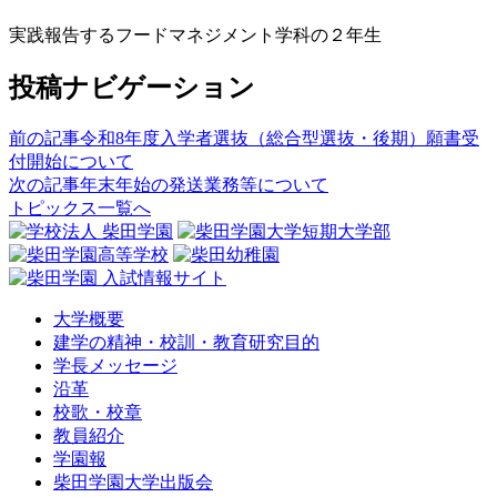
実践報告するフードマネジメント学科の２年生
投稿ナビゲーション
前の記事
令和8年度入学者選抜（総合型選抜・後期）願書受
付開始について
次の記事
年末年始の発送業務等について
トピックス一覧へ
大学概要
建学の精神・校訓・教育研究目的
学長メッセージ
沿革
校歌・校章
教員紹介
学園報
柴田学園大学出版会