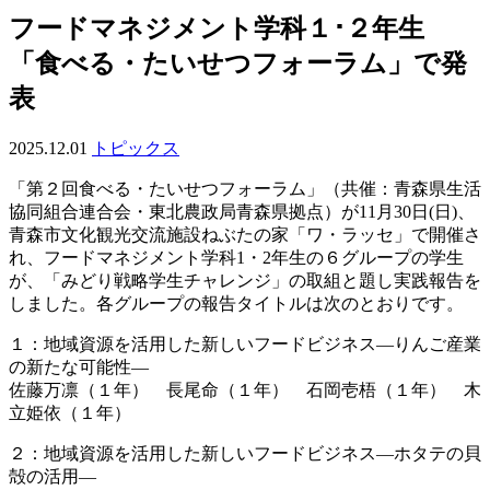
フードマネジメント学科１･２年生
「食べる・たいせつフォーラム」で発
表
2025.12.01
トピックス
「第２回食べる・たいせつフォーラム」（共催：青森県生活
協同組合連合会・東北農政局青森県拠点）が11月30日(日)、
青森市文化観光交流施設ねぶたの家「ワ・ラッセ」で開催さ
れ、フードマネジメント学科1・2年生の６グループの学生
が、「みどり戦略学生チャレンジ」の取組と題し実践報告を
しました。各グループの報告タイトルは次のとおりです。
１：地域資源を活用した新しいフードビジネス―りんご産業
の新たな可能性―
佐藤万凛（１年） 長尾命（１年） 石岡壱梧（１年） 木
立姫依（１年）
２：地域資源を活用した新しいフードビジネス―ホタテの貝
殻の活用―