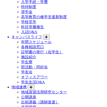
入学手続・学費
特待制度
奨学金
高等教育の修学支援新制度
学校見学
科目等履修生
入試Q&A
キャンパスライフ
年間スケジュール
各種相談窓口
証明書の発行（在学生）
施設紹介
学生寮
部活動・同好会
学友会
オフィスアワー
学生生活Q&A
地域連携
地域資源活用研究センター
公開講座
出前講義（講師派遣）