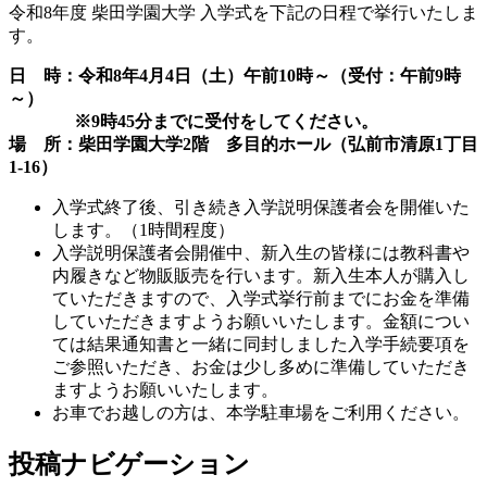
令和8年度 柴田学園大学 入学式を下記の日程で挙行いたしま
す。
日 時：令和8
年4
月4
日（土）午前10
時～（受付：午前9
時
～）
※9時45分までに受付をしてください。
場 所：柴田学園大学2
階 多目的ホール（弘前市清原1
丁目
1-16
）
入学式終了後、引き続き入学説明保護者会を開催いた
します。（1時間程度）
入学説明保護者会開催中、新入生の皆様には教科書や
内履きなど物販販売を行います。新入生本人が購入し
ていただきますので、入学式挙行前までにお金を準備
していただきますようお願いいたします。金額につい
ては結果通知書と一緒に同封しました入学手続要項を
ご参照いただき、お金は少し多めに準備していただき
ますようお願いいたします。
お車でお越しの方は、本学駐車場をご利用ください。
投稿ナビゲーション