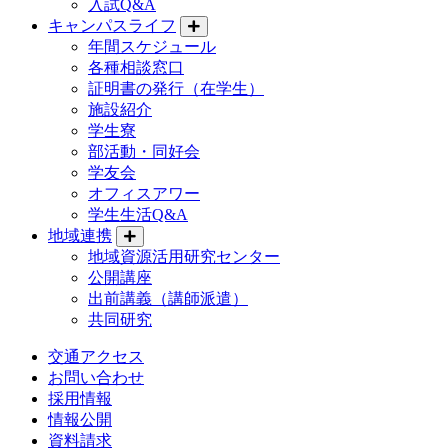
入試Q&A
キャンパスライフ
年間スケジュール
各種相談窓口
証明書の発行（在学生）
施設紹介
学生寮
部活動・同好会
学友会
オフィスアワー
学生生活Q&A
地域連携
地域資源活用研究センター
公開講座
出前講義（講師派遣）
共同研究
交通アクセス
お問い合わせ
採用情報
情報公開
資料請求