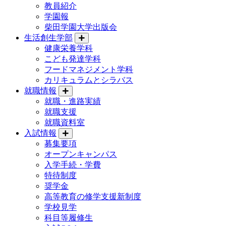
教員紹介
学園報
柴田学園大学出版会
生活創生学部
健康栄養学科
こども発達学科
フードマネジメント学科
カリキュラムとシラバス
就職情報
就職・進路実績
就職支援
就職資料室
入試情報
募集要項
オープンキャンパス
入学手続・学費
特待制度
奨学金
高等教育の修学支援新制度
学校見学
科目等履修生