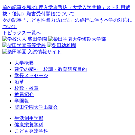
前の記事
令和8年度入学者選抜（大学入学共通テスト利用選
抜・後期）願書受付開始について
次の記事
「こども性暴力防止法」の施行に伴う本学の対応に
ついて
トピックス一覧へ
大学概要
建学の精神・校訓・教育研究目的
学長メッセージ
沿革
校歌・校章
教員紹介
学園報
柴田学園大学出版会
生活創生学部
健康栄養学科
こども発達学科