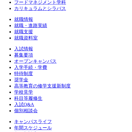
フードマネジメント学科
カリキュラムとシラバス
就職情報
就職・進路実績
就職支援
就職資料室
入試情報
募集要項
オープンキャンパス
入学手続・学費
特待制度
奨学金
高等教育の修学支援新制度
学校見学
科目等履修生
入試Q&A
個別相談会
キャンパスライフ
年間スケジュール