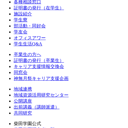
各種相談窓口
証明書の発行（在学生）
施設紹介
学生寮
部活動・同好会
学友会
オフィスアワー
学生生活Q&A
卒業生の方へ
証明書の発行（卒業生）
キャリア支援情報交換会
同窓会
神無月祭キャリア支援企画
地域連携
地域資源活用研究センター
公開講座
出前講義（講師派遣）
共同研究
柴田学園公式