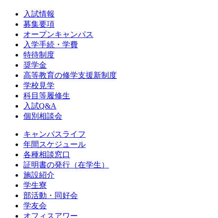
入試情報
募集要項
オープンキャンパス
入学手続・学費
特待制度
奨学金
高等教育の修学支援新制度
学校見学
科目等履修生
入試Q&A
個別相談会
キャンパスライフ
年間スケジュール
各種相談窓口
証明書の発行（在学生）
施設紹介
学生寮
部活動・同好会
学友会
オフィスアワー