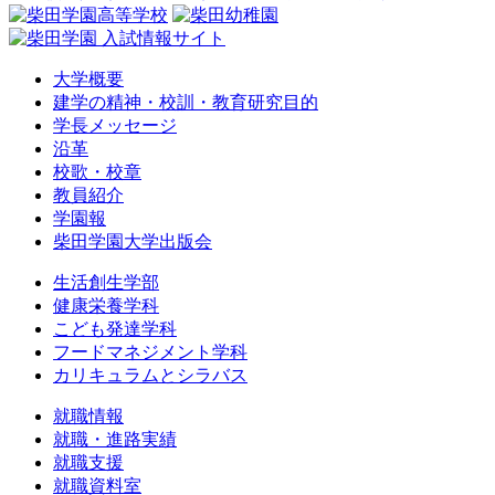
大学概要
建学の精神・校訓・教育研究目的
学長メッセージ
沿革
校歌・校章
教員紹介
学園報
柴田学園大学出版会
生活創生学部
健康栄養学科
こども発達学科
フードマネジメント学科
カリキュラムとシラバス
就職情報
就職・進路実績
就職支援
就職資料室